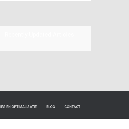
Recently Updated Articles
ES EN OPTIMALISATIE
BLOG
CONTACT
KENNISBANK