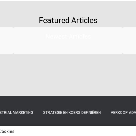
Featured Articles
Newest Articles
STRIAL MARKETING
STRATEGIE EN KOERS DEFINIËREN
VERKOOP ADVI
TRAINING EN COACHING
VERKOOP EN MARKETING PROGRAMMA’S
Cookies