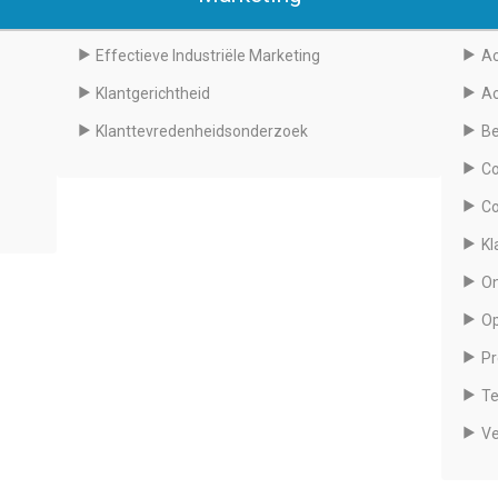
Effectieve Industriële Marketing
A
Klantgerichtheid
Ac
Klanttevredenheidsonderzoek
Be
Co
Co
Kl
On
Op
Pr
Te
Ve