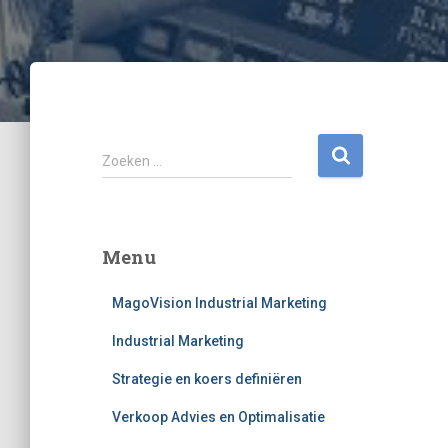
Z
Zoeken …
o
e
k
e
Menu
n
n
MagoVision Industrial Marketing
a
a
Industrial Marketing
r
:
Strategie en koers definiëren
Verkoop Advies en Optimalisatie