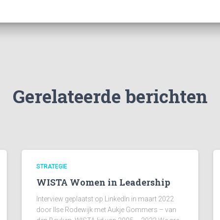
Gerelateerde berichten
STRATEGIE
WISTA Women in Leadership
Interview geplaatst op LinkedIn in maart 2022
door Ilse Rodewijk met Aukje Gommers – van