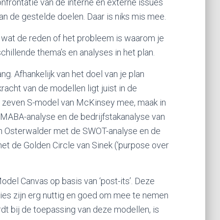
onfrontatie van de interne en externe issues
van de gestelde doelen. Daar is niks mis mee.
k wat de reden of het probleem is waarom je
schillende thema’s en analyses in het plan.
ang. Afhankelijk van het doel van je plan
acht van de modellen ligt juist in de
et zeven S-model van McKinsey mee, maak in
 MABA-analyse en de bedrijfstakanalyse van
n Osterwalder met de SWOT-analyse en de
et de Golden Circle van Sinek (‘purpose over
odel Canvas op basis van ‘post-its’. Deze
es zijn erg nuttig en goed om mee te nemen
rdt bij de toepassing van deze modellen, is