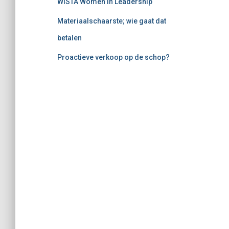
WISTA Women in Leadership
Materiaalschaarste; wie gaat dat
betalen
Proactieve verkoop op de schop?