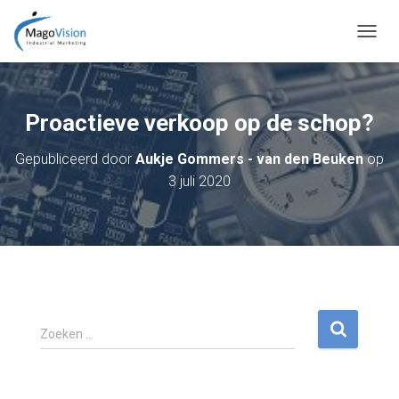
T
O
G
G
L
Proactieve verkoop op de schop?
E
N
Gepubliceerd door
Aukje Gommers - van den Beuken
op
A
3 juli 2020
V
I
G
A
T
I
E
Z
Zoeken …
o
e
k