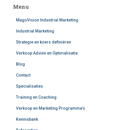
e
Menu
n
n
MagoVision Industrial Marketing
a
a
Industrial Marketing
r
:
Strategie en koers definiëren
Verkoop Advies en Optimalisatie
Blog
Contact
Specialisaties
Training en Coaching
Verkoop en Marketing Programma’s
Kennisbank