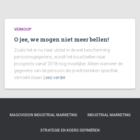
VERKOOP
O jee, we mogen niet meer bellen!
Zoals het er nu naar uitziet in de wet bescherming
persoonsgegevens, wordt het koud bellen naar
prospects vanaf 2018 nog moeilijker. Alleen wanneer de
gegevens van de persoon die je wilt bereiken specifiek
vermeld staan
Lees verder
MAGOVISION INDUSTRIAL MARKETING
INDUSTRIAL MARKETING
STRATEGIE EN KOERS DEFINIËREN