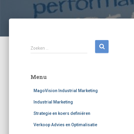
Z
Zoeken …
o
e
k
e
Menu
n
n
MagoVision Industrial Marketing
a
a
Industrial Marketing
r
:
Strategie en koers definiëren
Verkoop Advies en Optimalisatie