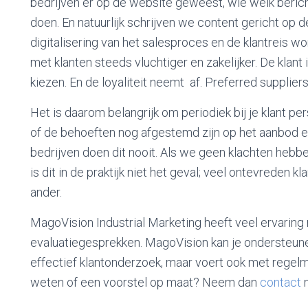
bedrijven er op de website geweest, wie welk beri
doen. En natuurlijk schrijven we content gericht op 
digitalisering van het salesproces en de klantreis w
met klanten steeds vluchtiger en zakelijker. De klan
kiezen. En de loyaliteit neemt af. Preferred suppli
Het is daarom belangrijk om periodiek bij je klant per
of de behoeften nog afgestemd zijn op het aanbod en
bedrijven doen dit nooit. Als we geen klachten hebb
is dit in de praktijk niet het geval; veel ontevreden 
ander.
MagoVision Industrial Marketing heeft veel ervarin
evaluatiegesprekken. MagoVision kan je ondersteune
effectief klantonderzoek, maar voert ook met regelma
weten of een voorstel op maat? Neem dan
contact
m