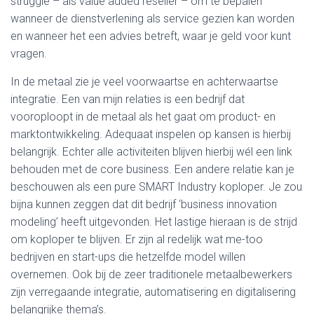
struggle – als value added reseller – om te bepalen
wanneer de dienstverlening als service gezien kan worden
en wanneer het een advies betreft, waar je geld voor kunt
vragen.
In de metaal zie je veel voorwaartse en achterwaartse
integratie. Een van mijn relaties is een bedrijf dat
vooroploopt in de metaal als het gaat om product- en
marktontwikkeling. Adequaat inspelen op kansen is hierbij
belangrijk. Echter alle activiteiten blijven hierbij wél een link
behouden met de core business. Een andere relatie kan je
beschouwen als een pure SMART Industry koploper. Je zou
bijna kunnen zeggen dat dit bedrijf ‘business innovation
modeling’ heeft uitgevonden. Het lastige hieraan is de strijd
om koploper te blijven. Er zijn al redelijk wat me-too
bedrijven en start-ups die hetzelfde model willen
overnemen. Ook bij de zeer traditionele metaalbewerkers
zijn verregaande integratie, automatisering en digitalisering
belangrijke thema’s.