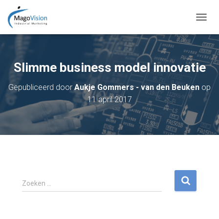
T
O
G
G
L
Slimme business model innovatie
E
N
Gepubliceerd door
Aukje Gommers - van den Beuken
op
A
11 april 2017
V
I
G
A
T
I
E
Z
Zoeken …
o
e
k