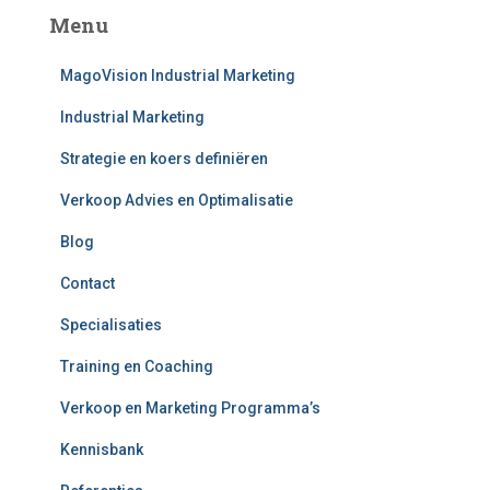
e
Menu
n
n
MagoVision Industrial Marketing
a
a
Industrial Marketing
r
:
Strategie en koers definiëren
Verkoop Advies en Optimalisatie
Blog
Contact
Specialisaties
Training en Coaching
Verkoop en Marketing Programma’s
Kennisbank